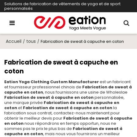
Solutions de fabrication de vêtements de yoga et de sport
personnalisés
Accueil
tous
/
/
Fabrication de sweat à capuche en coton
Fabrication de sweat à capuche en
coton
Eation Yoga Clothing Custom Manufacturer
est un fabricant
et fournisseur professionnel chinois de
Fabrication de sweat à
capuche en coton
, nous fournissons une usine de Wholeslae
Fabrication de sweat à capuche en coton
personnalisée,
une marque privée
Fabrication de sweat à capuche en
coton
et
Fabrication de sweat à capuche en coton
la
fabrication sous contrat, contactez-nous maintenant pour
obtenir le meilleur devis pour
Fabrication de sweat à capuche
en coton
nous répondrons en temps opportun, nous ne
sommes pas le prix le plus bas de
Fabrication de sweat à
capuche en coton
, mais nous vous fournirons un meilleur