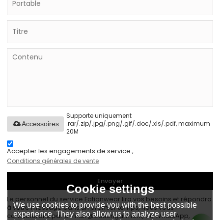
Supporte uniquement
.rar/.zip/.jpg/.png/.gif/.doc/.xls/.pdf, maximum
Accessoires
20M
Accepter les engagements de service.,
Conditions générales de vente
Envoyer
Cookie settings
Le personnel du service Eationwear lira vos besoins et répondra
We use cookies to provide you with the best possible
à votre message dans un premier temps, nous vous
experience. They also allow us to analyze user
contacterons par e-mail @eationgarment, ou WhatsApp,