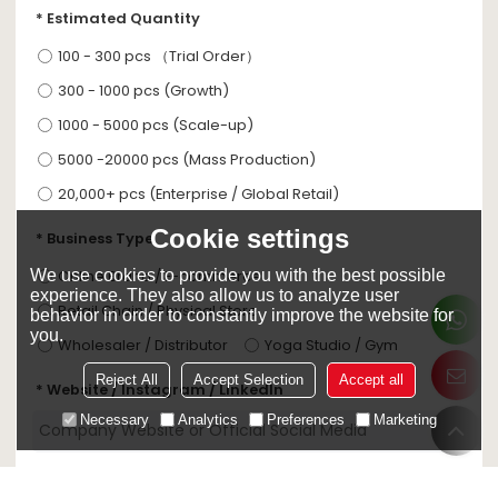
Estimated Quantity
100 - 300 pcs （Trial Order）
300 - 1000 pcs (Growth)
1000 - 5000 pcs (Scale-up)
5000 -20000 pcs (Mass Production)
20,000+ pcs (Enterprise / Global Retail)
Cookie settings
Business Type
We use cookies to provide you with the best possible
Online Brand / E-commerce
experience. They also allow us to analyze user
Retail Chain / Physical Store
behavior in order to constantly improve the website for
you.
Wholesaler / Distributor
Yoga Studio / Gym
Reject All
Accept Selection
Accept all
Website / Instagram / LinkedIn
Necessary
Analytics
Preferences
Marketing
Content